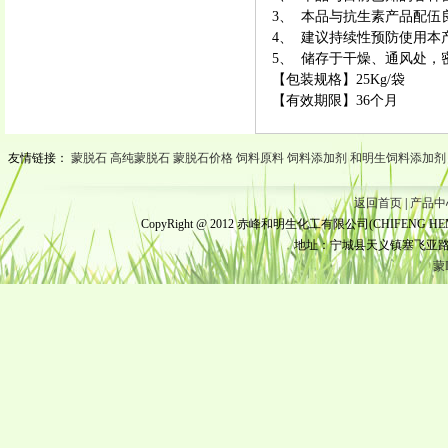
3、 本品与抗生素产品配伍
4、 建议持续性预防使用本
5、 储存于干燥、通风处，
【包装规格】25Kg/袋
【有效期限】36个月
友情链接：
蒙脱石
高纯蒙脱石
蒙脱石价格
饲料原料
饲料添加剂
和明生饲料添加剂
返回首页
|
产品中
CopyRight @ 2012 赤峰和明生化工有限公司(CHIFENG HEMING
地址：宁城县天义镇塞飞亚路北段 
蒙I