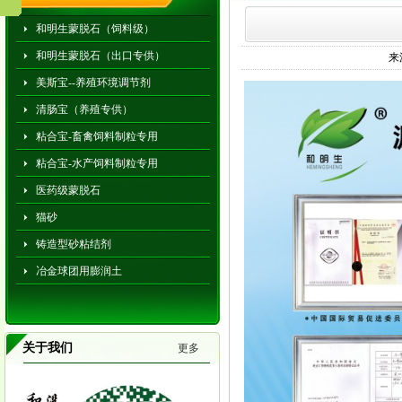
和明生蒙脱石（饲料级）
和明生蒙脱石（出口专供）
来
美斯宝--养殖环境调节剂
清肠宝（养殖专供）
粘合宝-畜禽饲料制粒专用
粘合宝-水产饲料制粒专用
医药级蒙脱石
猫砂
铸造型砂粘结剂
冶金球团用膨润土
关于我们
更多