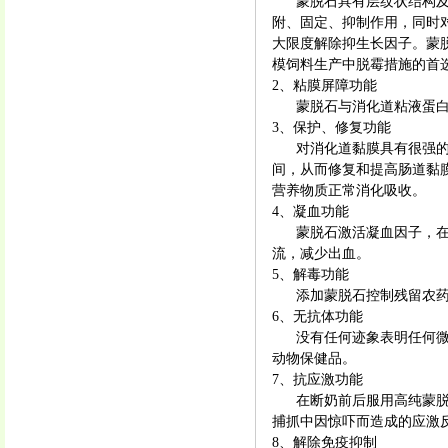
蒙脱石具有层纹状结构及非
附、固定、抑制作用，同时
大限度解除抑生长因子。蒙
模饲料生产中脱霉措施的首选
2、粘膜屏障功能
蒙脱石与消化道粘液蛋白静
3、保护、修复功能
对消化道黏膜具有很强的覆
间，从而修复和提高肠道黏
营养物质正常消化吸收。
4、凝血功能
蒙脱石激活凝血因子，在消
流，减少出血。
5、解毒功能
添加蒙脱石控制残留农药
6、无抗体功能
没有任何迹象表明任何微生
动物保健品。
7、抗应激功能
在断奶前后服用高纯蒙脱石
捕抓中因惊吓而造成的应激
8、解除免疫抑制