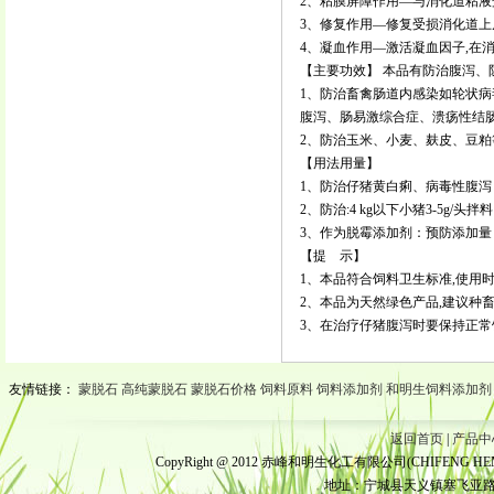
2、粘膜屏障作用—与消化道粘
3、修复作用—修复受损消化道上
4、凝血作用—激活凝血因子,在
【主要功效】 本品有防治腹泻、
1、防治畜禽肠道内感染如轮状
腹泻、肠易激综合症、溃疡性结
2、防治玉米、小麦、麸皮、豆
【用法用量】
1、防治仔猪黄白痢、病毒性腹泻：
2、防治:4 kg以下小猪3-5g/头
3、作为脱霉添加剂：预防添加量：2
【提 示】
1、本品符合饲料卫生标准,使用
2、本品为天然绿色产品,建议种
3、在治疗仔猪腹泻时要保持正常
友情链接：
蒙脱石
高纯蒙脱石
蒙脱石价格
饲料原料
饲料添加剂
和明生饲料添加剂
返回首页
|
产品中
CopyRight @ 2012 赤峰和明生化工有限公司(CHIFENG HEMING
地址：宁城县天义镇塞飞亚路北段 