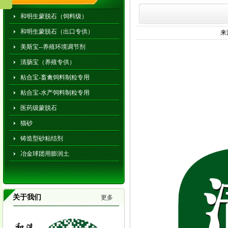
和明生蒙脱石（饲料级）
和明生蒙脱石（出口专供）
来
美斯宝--养殖环境调节剂
清肠宝（养殖专供）
粘合宝-畜禽饲料制粒专用
粘合宝-水产饲料制粒专用
医药级蒙脱石
猫砂
铸造型砂粘结剂
冶金球团用膨润土
关于我们
更多